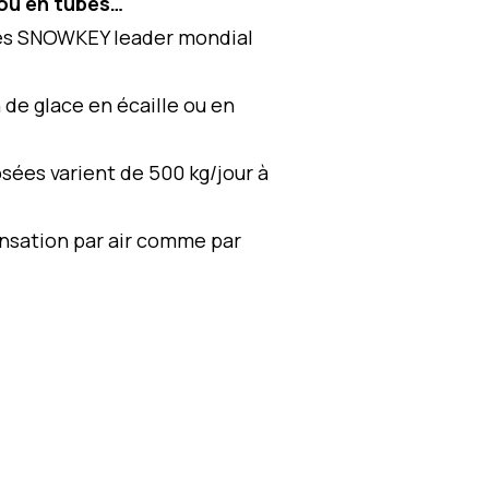
 ou en tubes…
es SNOWKEY leader mondial
n de glace en écaille ou en
sées varient de 500 kg/jour à
sation par air comme par